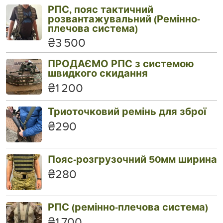
РПС, пояс тактичний
розвантажувальний (Ремінно-
плечова система)
₴3 500
ПРОДАЄМО РПС з системою
швидкого скидання
₴1 200
Триоточковий ремінь для зброї
₴290
Пояс-розгрузочний 50мм ширина
₴280
РПС (ремінно-плечова система)
₴1 700