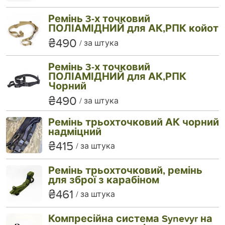
Ремінь 3-х точковий
ПОЛІАМІДНИЙ для АК,РПК койот
₴490
за штука
Ремінь 3-х точковий
ПОЛІАМІДНИЙ для АК,РПК
Чорний
₴490
за штука
Ремінь трьохточковий АК чорний
надміцний
₴415
за штука
Ремінь трьохточковий, ремінь
для зброї з карабіном
₴461
за штука
Компресійна система Synevyr на