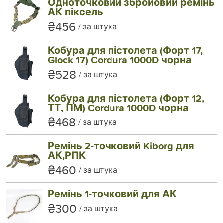
Одноточковий збройовий ремінь
АК піксель
₴456
за штука
Кобура для пістолета (Форт 17,
Glock 17) Cordura 1000D чорна
₴528
за штука
Кобура для пістолета (Форт 12,
ТТ, ПМ) Cordura 1000D чорна
₴468
за штука
Ремінь 2-точковий Kiborg для
АК,РПК
₴460
за штука
Ремінь 1-точковий для АК
₴300
за штука