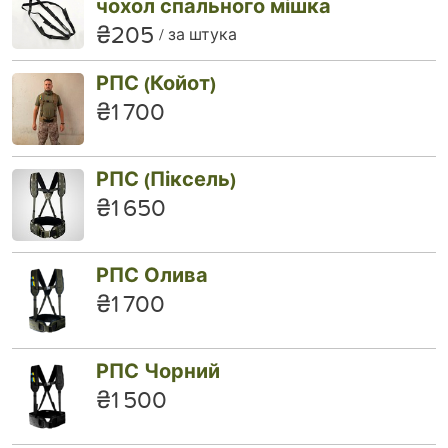
чохол спального мішка
₴205
за штука
РПС (Койот)
₴1 700
РПС (Піксель)
₴1 650
РПС Олива
₴1 700
РПС Чорний
₴1 500