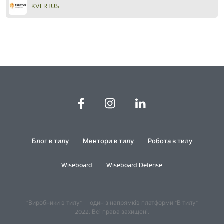
KVERTUS
Блог в тилу
Ментори в тилу
Робота в тилу
Wiseboard
Wiseboard Defense
"Виробники в тилу" — один з напрямків платформи "В тилу"
2022. Всі права захищені.