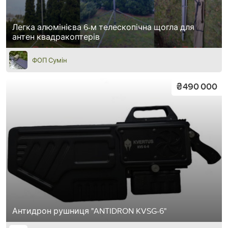
Легка алюмінієва 6-м телескопічна щогла для
антен квадракоптерів
ФОП Сумін
₴490 000
Антидрон рушниця "ANTIDRON KVSG-6"