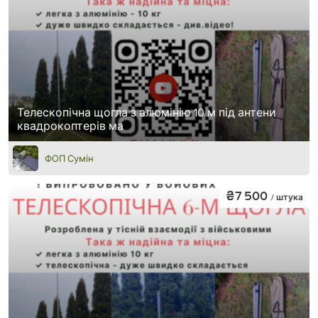
Телескопічна щогла з алюмінію 10 м під антени
квадрокоптерів ма
ФОП Сумін
₴7 500
/ штука