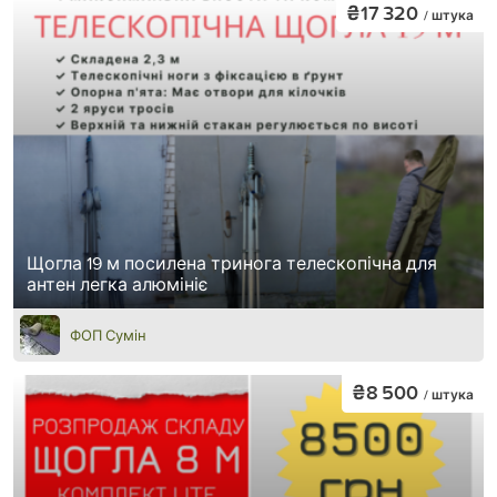
₴17 320
/ штука
Щогла 19 м посилена тринога телескопічна для
антен легка алюмініє
ФОП Сумін
₴8 500
/ штука