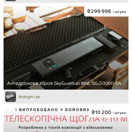
₴299 998
/ штука
Антидронова зброя SkyGuardian MNL-SG-D3000-6A
Midnight Lab
₴10 200
/ штука