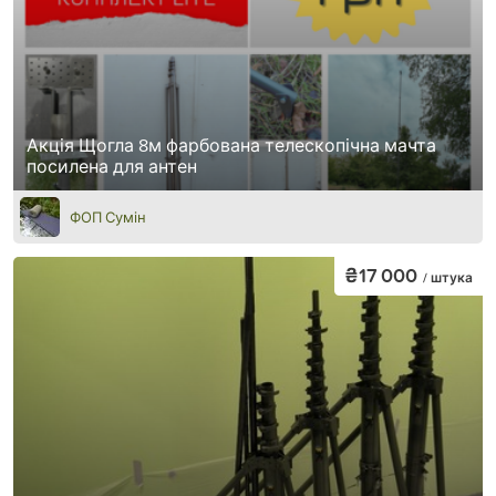
Акція Щогла 8м фарбована телескопічна мачта
посилена для антен
ФОП Сумін
₴17 000
/ штука