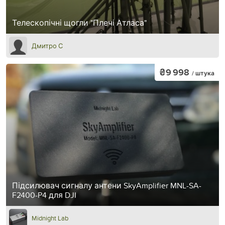
Телескопічні щогли "Плечі Атласа"
Дмитро С
₴9 998
/ штука
Підсилювач сигналу антени SkyAmplifier MNL-SA-
F2400-P4 для DJI
Midnight Lab