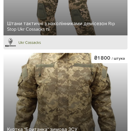
Штани тактичні з наколінниками демісезон Rip
Stop Ukr Cossacks пі
Ukr Cossacks
₴1 800
/ штука
Куртка "Британка" зимова ЗСУ