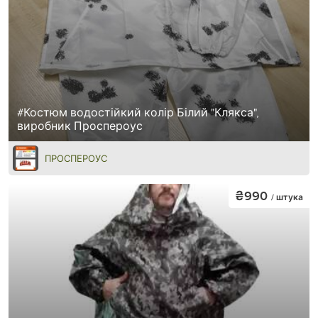
#Костюм водостійкий колір Білий "Клякса",
виробник Проспероус
ПРОСПЕРОУС
₴990
/ штука