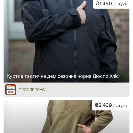
₴1 450
/ штука
Куртка тактична демісезонна чорна ДюспоФліс
ПРОСПЕРОУС
₴2 439
/ штука