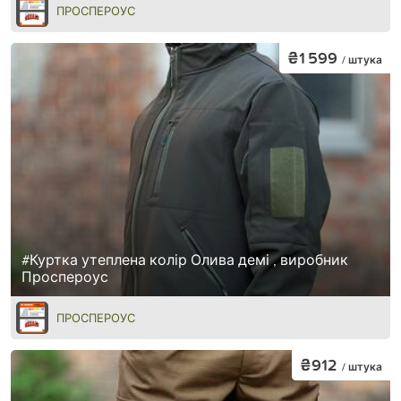
ПРОСПЕРОУС
₴1 599
/ штука
#Куртка утеплена колір Олива демі , виробник
Проспероус
ПРОСПЕРОУС
₴912
/ штука