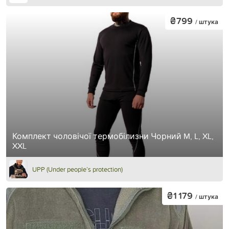
₴799
/ штука
Комплект чоловічої термобілизни Чорний M, L, XL,
XXL
UPP (Under people’s protection)
₴1 179
/ штука