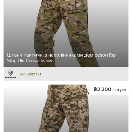
Штани тактичні з наколінниками демісезон Rip
Stop Ukr Cossacks му
Ukr Cossacks
₴2 200
/ штука