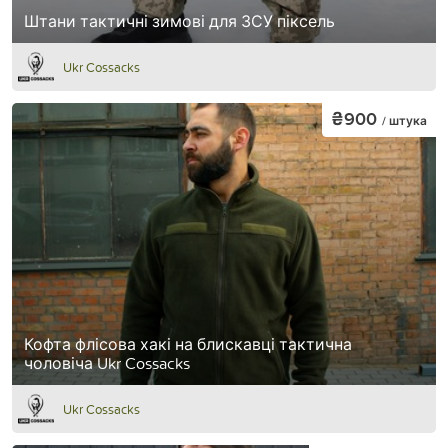
Штани тактичні зимові для ЗСУ піксель
Ukr Cossacks
₴900
/ штука
Кофта флісова хакі на блискавці тактична
чоловіча Ukr Cossacks
Ukr Cossacks