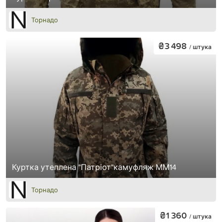
Торнадо
₴3 498
/ штука
Куртка утеплена "Патріот"камуфляж ММ14
Торнадо
₴1 360
/ штука