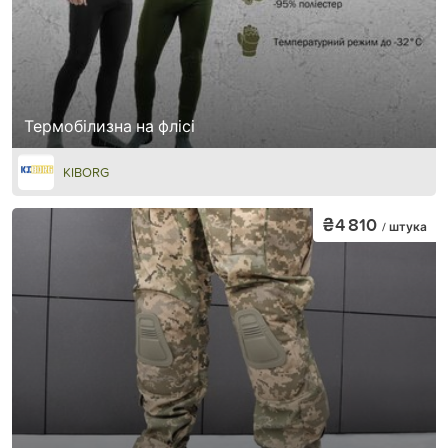
Термобілизна на флісі
KIBORG
₴4 810
/ штука