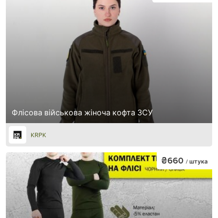
Флісова військова жіноча кофта ЗСУ
KRPK
₴660
/ штука