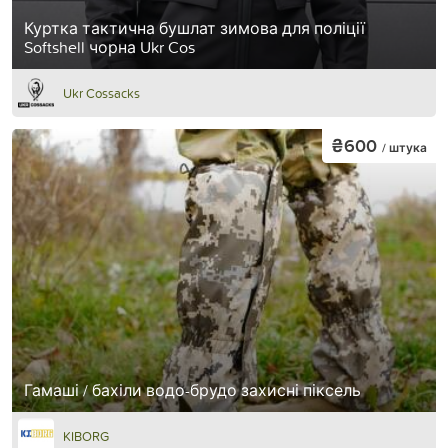
Куртка тактична бушлат зимова для поліції
Softshell чорна Ukr Cos
Ukr Cossacks
₴600
/ штука
Гамаші / бахіли водо-брудо захисні піксель
KIBORG