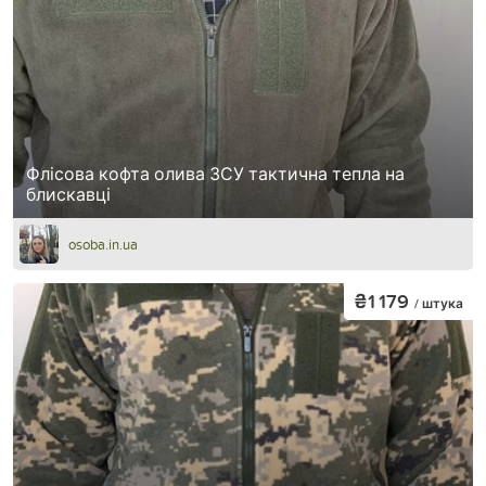
Флісова кофта олива ЗСУ тактична тепла на
блискавці
osoba.in.ua
₴1 179
/ штука