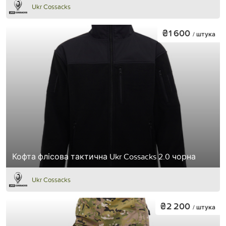
Ukr Cossacks
₴1 600
/ штука
Кофта флісова тактична Ukr Cossacks 2.0 чорна
Ukr Cossacks
₴2 200
/ штука