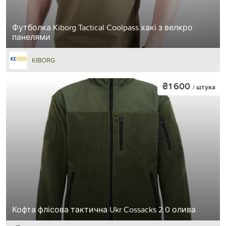
Футболка Kiborg Tactical Coolpass хакі з велкро
панелями
KIBORG
₴1 600
/ штука
Кофта флісова тактична Ukr Cossacks 2.0 олива