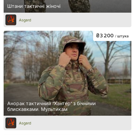
Штани тактичні жіночі
Asgard
₴3 200
/ штука
Анорак тактичний "Хантер" з бічними
блискавками. Мультикам
Asgard