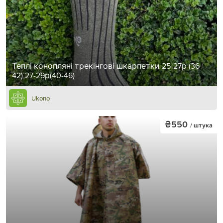
Теплі конопляні трекінгові шкарпетки 25-27р (36-
42),27-29р(40-46)
Ukono
₴550
/ штука