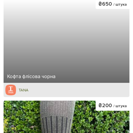
₴650
/ штука
Кофта флісова чорна
TANA
₴200
/ штука