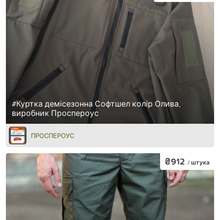
#Куртка демісезонна Софтшел колір Олива,
виробник Проспероус
ПРОСПЕРОУС
₴912
/ штука