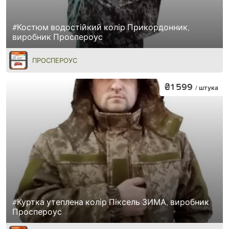
#Костюм водостійкий колір Прикордонник,
виробник Проспероус
ПРОСПЕРОУС
₴1 599
/ штука
#Куртка утеплена колір Піксель ЗИМА, виробник
Проспероус