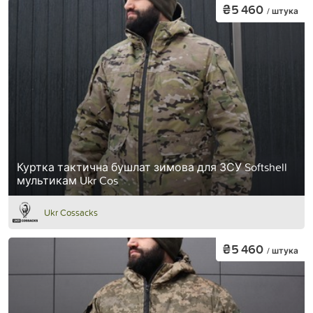
₴5 460
/ штука
Куртка тактична бушлат зимова для ЗСУ Softshell
мультикам Ukr Cos
Ukr Cossacks
₴5 460
/ штука