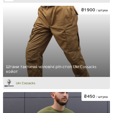
₴1 900
/ штука
Штани тактичні чоловічі ріп-стоп Ukr Cossacks
койот
Ukr Cossacks
₴450
/ штука