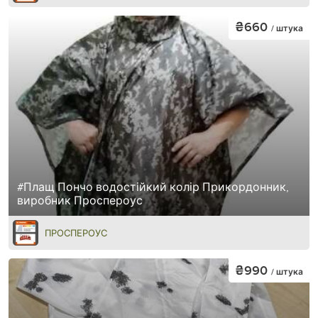
₴660
/ штука
#Плащ Пончо водостійкий колір Прикордонник,
виробник Проспероус
ПРОСПЕРОУС
₴990
/ штука