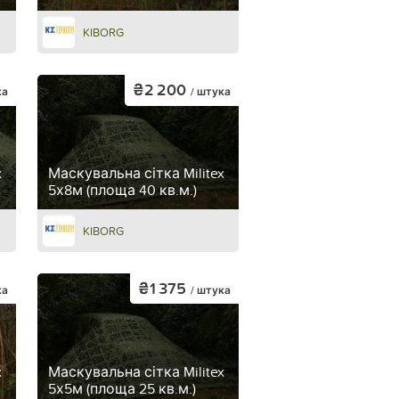
KIBORG
₴2 200
ка
/ штука
x
Маскувальна сітка Militex
5х8м (площа 40 кв.м.)
KIBORG
₴1 375
ка
/ штука
x
Маскувальна сітка Militex
5х5м (площа 25 кв.м.)