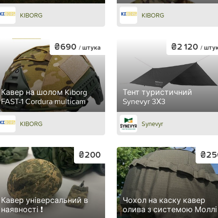
KIBORG
KIBORG
₴690
₴2 120
/ штука
/ шту
Кавер на шолом Kiborg
Тент туристичний
FAST-1 Cordura multicam
Synevyr 3Х3
KIBORG
Synevyr
₴200
₴25
Кавер універсальний в
Чохол на каску кавер
наявності ❗
олива з системою Моллі