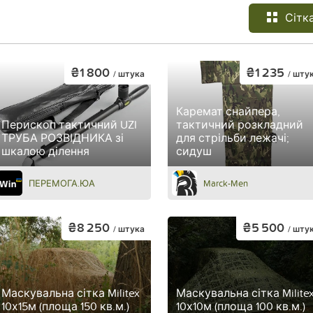
Сітк
₴1 800
₴1 235
/ штука
/ шту
Каремат снайпера,
Перископ тактичний UZI
тактичний розкладний
ТРУБА РОЗВІДНИКА зі
для стрільби лежачі;
шкалою ділення
сидуш
ПЕРЕМОГА.ЮА
Marck-Men
₴8 250
₴5 500
/ штука
/ шту
Маскувальна сітка Militex
Маскувальна сітка Milite
10х15м (площа 150 кв.м.)
10х10м (площа 100 кв.м.)