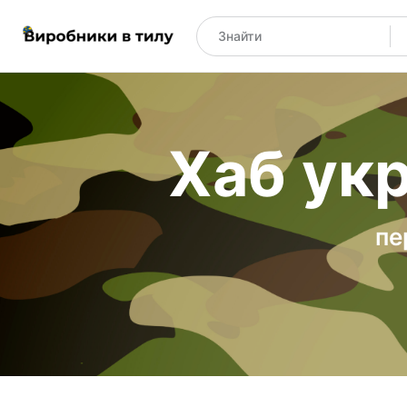
Хаб укр
пе