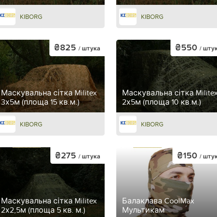
KIBORG
KIBORG
₴825
₴550
/ штука
/ шту
Маскувальна сітка Militex
Маскувальна сітка Milite
3х5м (площа 15 кв.м.)
2х5м (площа 10 кв.м.)
KIBORG
KIBORG
₴275
₴150
/ штука
/ шту
Маскувальна сітка Militex
Балаклава CoolMax
2х2,5м (площа 5 кв. м.)
Мультикам