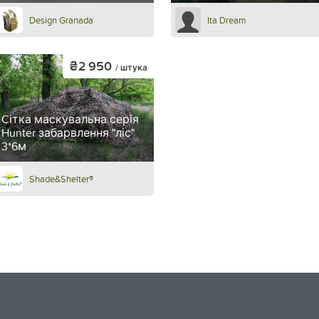
Design Granada
Ita Dream
₴2 950
/ штука
Cітка маскувальна серія
Hunter забарвлення "ліс"
3*6м
Shade&Shelter®