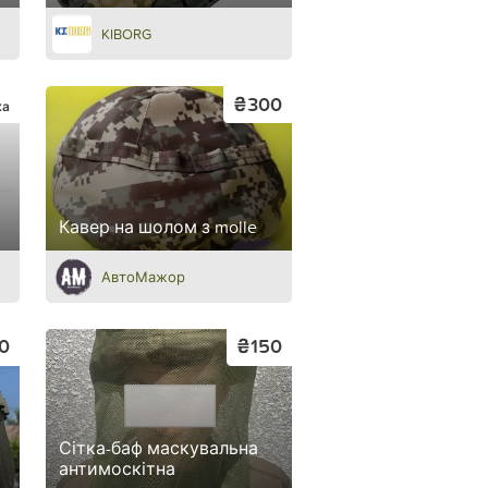
KIBORG
₴300
ка
Кавер на шолом з molle
АвтоМажор
0
₴150
Сітка-баф маскувальна
антимоскітна