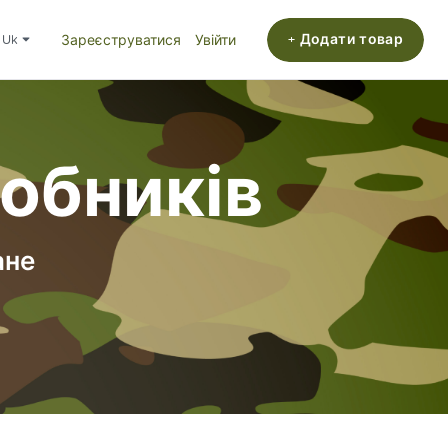
+ Додати товар
uk
Зареєструватися
Увійти
робників
ане