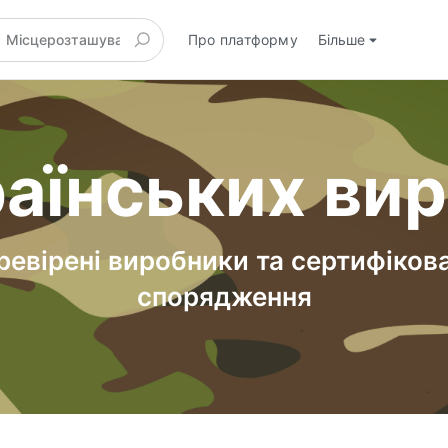
Про платформу
Більше
аїнських ви
ревірені виробники та сертифіков
спорядження