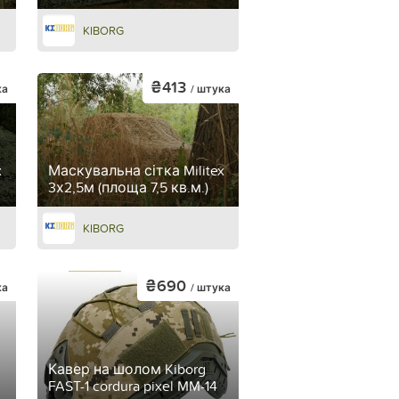
KIBORG
₴413
ка
/ штука
x
Маскувальна сітка Militex
3х2,5м (площа 7,5 кв.м.)
KIBORG
₴690
ка
/ штука
Кавер на шолом Kiborg
FAST-1 cordura pixel MM-14