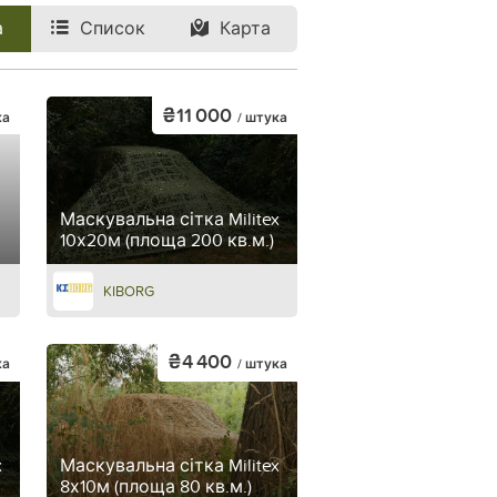
а
Список
Карта
₴11 000
ка
/ штука
Маскувальна сітка Militex
10х20м (площа 200 кв.м.)
KIBORG
₴4 400
ка
/ штука
x
Маскувальна сітка Militex
8х10м (площа 80 кв.м.)