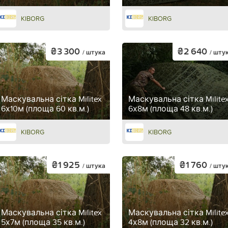
KIBORG
KIBORG
₴3 300
₴2 640
/ штука
/ шту
Маскувальна сітка Militex
Маскувальна сітка Milite
6х10м (площа 60 кв.м.)
6х8м (площа 48 кв.м.)
KIBORG
KIBORG
₴1 925
₴1 760
/ штука
/ шту
Маскувальна сітка Militex
Маскувальна сітка Milite
5х7м (площа 35 кв.м.)
4х8м (площа 32 кв.м.)