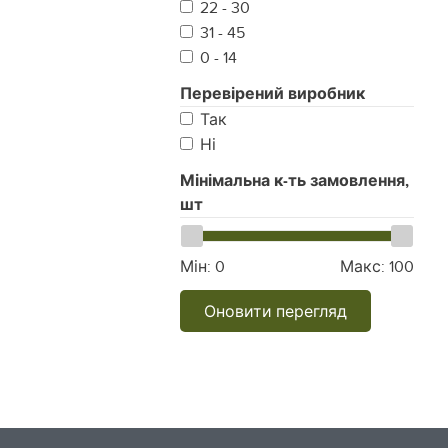
22 - 30
31 - 45
0 - 14
Перевірений виробник
Так
Ні
Мінімальна к-ть замовлення,
шт
Мін:
0
Макс:
100
Оновити перегляд