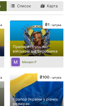
а
Список
Карта
₴1
ка
/ штука
Прапори - будь-які,
військові від виробника
Михаил Р
₴100
ка
/ штука
Прапор України у різних
розмірах