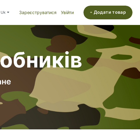
+ Додати товар
uk
Зареєструватися
Увійти
робників
ане