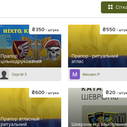
Сітк
₴350
₴550
/ штука
/ шту
Прапор
Прапор - ритуальний
цільнодрукований
атлас
Сергій З
Михаил Р
₴600
₴20
/ штука
/ шту
Прапор атласный -
ритуальний
Шеврони під замовлення