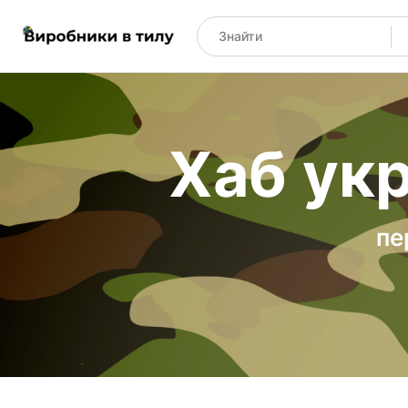
Хаб укр
пе