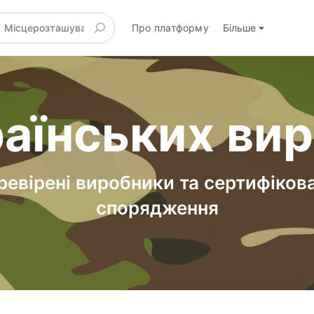
Про платформу
Більше
аїнських ви
ревірені виробники та сертифіков
спорядження