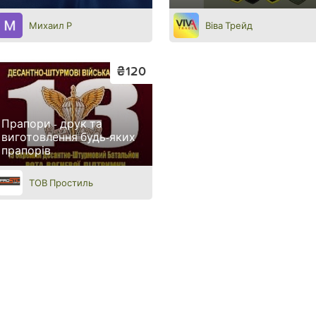
Михаил Р
Віва Трейд
₴120
Прапори - друк та
виготовлення будь-яких
прапорів
ТОВ Простиль