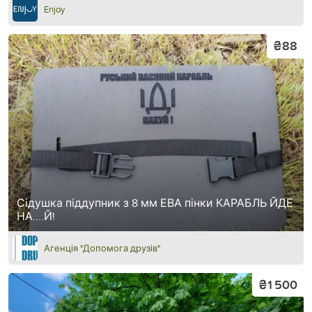
Enjoy
₴88
Сідушка піддупник з 8 мм ЕВА пінки КАРАБЛЬ ЙДЕ
НА....Й!
Агенція "Допомога друзів"
₴1 500