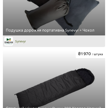
Подушка дорожня портативна Synevyr + Чохол
Synevyr
₴1 970
/ штука