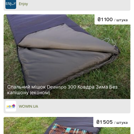
Enjoy
₴1 100
/ штука
Спальний мішок Deawspo 300 Ковдра Зима Без
капішону (економ)
WOWIN.UA
₴1 505
/ штука