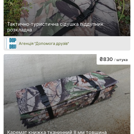
Тактично-туристична сідушка піддупник
розкладна
Агенція "Допомога друзів"
₴830
/ штука
Каремат книжка тканинний 8 мм товщина