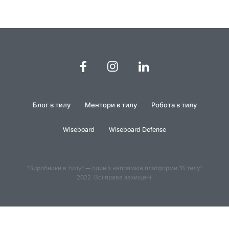
Блог в тилу
Ментори в тилу
Робота в тилу
Wiseboard
Wiseboard Defense
"Виробники в тилу" — один з напрямків платформи "В тилу"
2022. Всі права захищені.