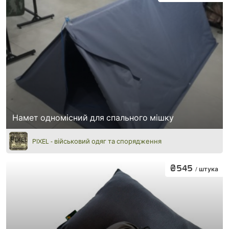
Намет одномісний для спального мішку
PIXEL - військовий одяг та спорядження
₴545
/ штука