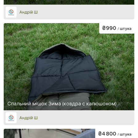
Андрій Ш
₴990
/ штука
Спальний мішок Зима (ковдра с капюшоном)
Андрій Ш
₴4 800
/ штука