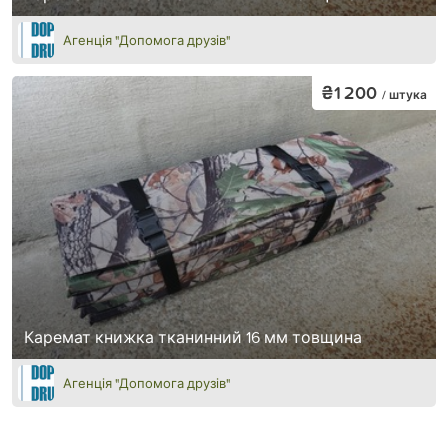
Агенція "Допомога друзів"
₴1 200
/ штука
Каремат книжка тканинний 16 мм товщина
Агенція "Допомога друзів"