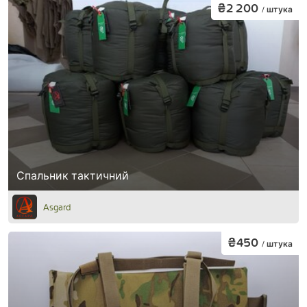
₴2 200
/ штука
Спальник тактичний
Asgard
₴450
/ штука