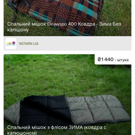
Спальний мішок Deawspo 400 Ковдра - Зима Без
капішону
WOWIN.UA
₴1 440
/ штука
Спальний мішок з флісом ЗИМА (ковдра с
капюшоном)