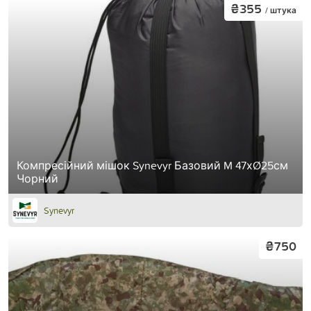
₴355
/ штука
Компресійний мішок Synevyr Базовий M 47хØ25см
Чорний
Synevyr
₴750