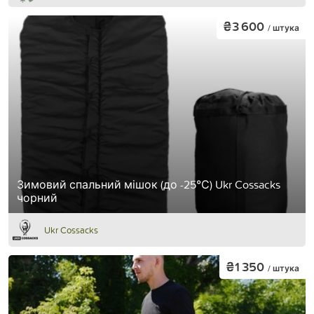
₴3 600
/ штука
Зимовий спальний мішок (до -25°С) Ukr Cossacks
чорний
Ukr Cossacks
₴1 350
/ штука