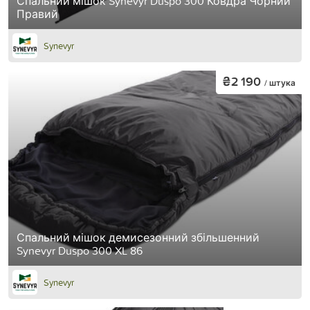
Спальний мішок Synevyr Duspo 300 Ковдра Чорний
Правий
Synevyr
₴2 190
/ штука
Спальний мішок демисезонний збільшенний
Synevyr Duspo 300 XL 86
Synevyr