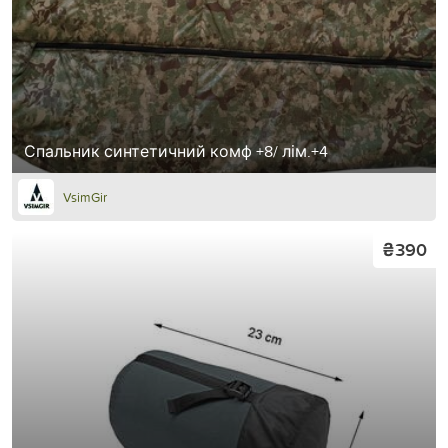
Спальник синтетичний комф +8/ лім.+4
VsimGir
₴390