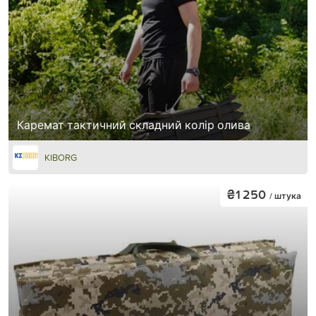
Каремат тактичний складний колір олива
KIBORG
₴1 250
/ штука