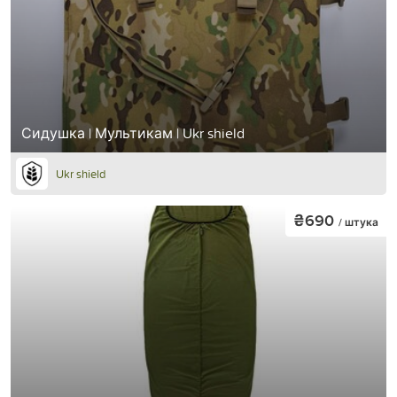
Сидушка | Мультикам | Ukr shield
Ukr shield
₴690
/ штука