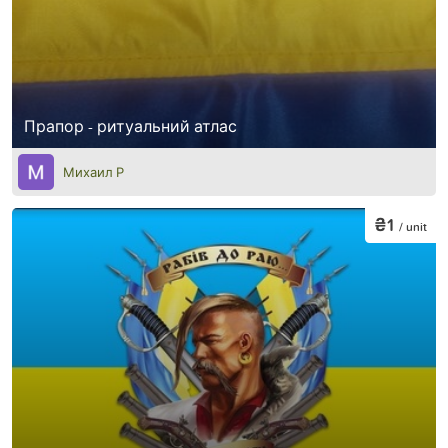
Прапор - ритуальний атлас
Михаил Р
₴1
/ unit