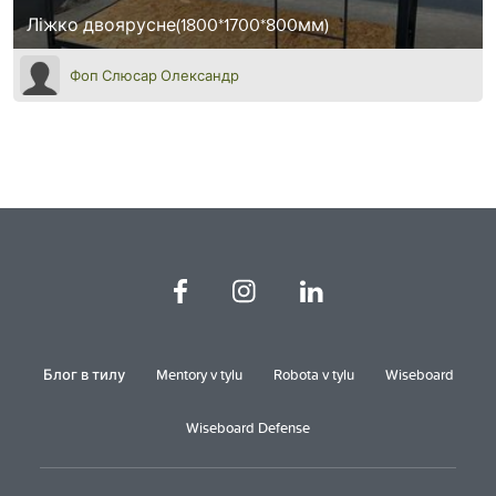
Ліжко двоярусне(1800*1700*800мм)
Фоп Слюсар Олександр
Блог в тилу
Mentory v tylu
Robota v tylu
Wiseboard
Wiseboard Defense