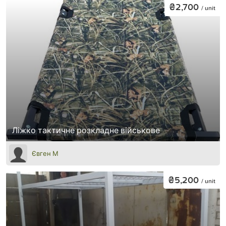
₴2,700
/ unit
Ліжко тактичне розкладне військове
Євген М
₴5,200
/ unit