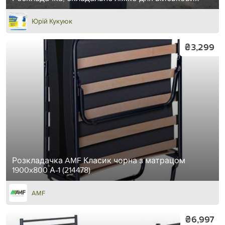
Юрій Кукуюк
₴3,299
Розкладачка AMF Класик чорна з матрацом
1900x800 А-1 (214478)
AMF
₴6,997