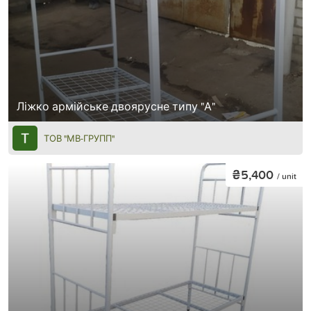
Ліжко армійське двоярусне типу "А"
ТОВ "МВ-ГРУПП"
₴5,400
/ unit