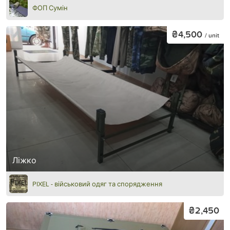
ФОП Сумін
₴4,500
/ unit
Ліжко
PIXEL - військовий одяг та спорядження
₴2,450