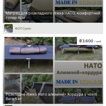
Матрац для розкладного ліжка НАТО, комфортний
топер 4см
ФОП Сумін
₴3,600
/ unit
Розкладне ліжко Нато алюміній+ Кордура у чохлі.
Вага 5 кг