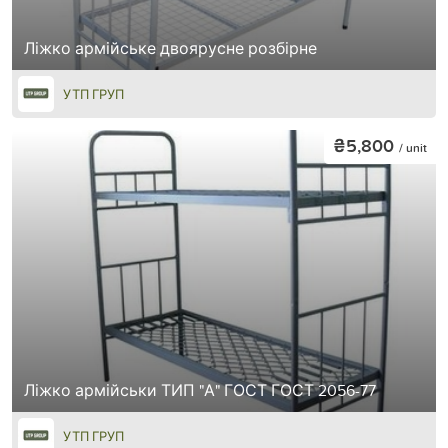
Ліжко армійське двоярусне розбірне
УТП ГРУП
₴5,800
/ unit
Ліжко армійськи ТИП "А" ГОСТ ГОСТ 2056-77
УТП ГРУП