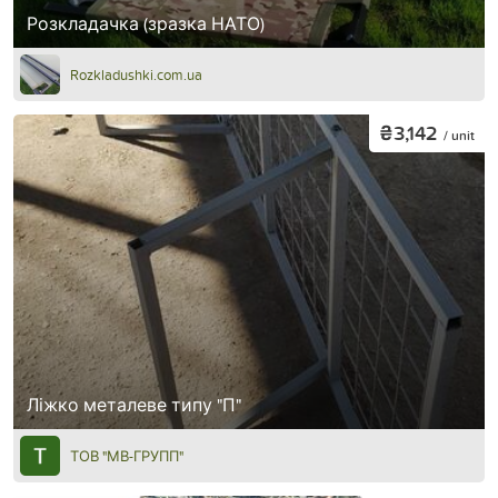
Розкладачка (зразка НАТО)
Rozkladushki.com.ua
₴3,142
/ unit
Ліжко металеве типу "П"
ТОВ "МВ-ГРУПП"