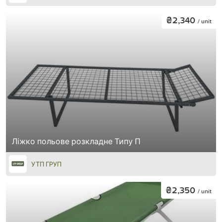
₴2,340
/ unit
Ліжко польове розкладне Типу П
УТП ГРУП
₴2,350
/ unit