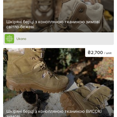
Шкіряні берці з конопляною тканиною зимові
світло-бежеві
Ukono
₴2,700
/ unit
Шкіряні берці з конопляною тканиною ВИСОКІ
зимові