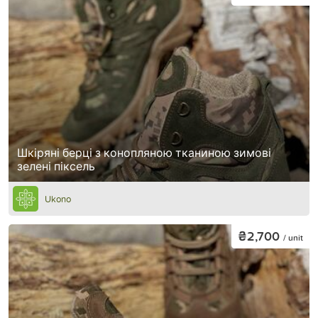
Шкіряні берці з конопляною тканиною зимові
зелені піксель
Ukono
₴2,700
/ unit