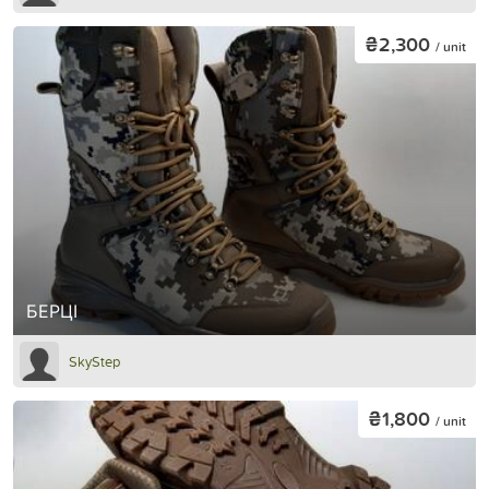
₴2,300
/ unit
БЕРЦІ
SkyStep
₴1,800
/ unit