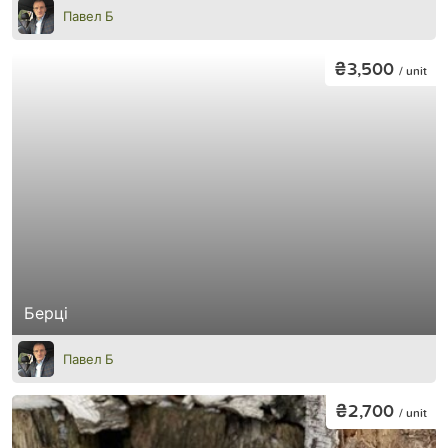
Павел Б
₴3,500
/ unit
Берці
Павел Б
₴2,700
/ unit