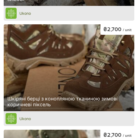
Ukono
₴2,700
/ unit
Шкіряні берці з конопляною тканиною зимові
коричневі піксель
Ukono
₴2,700
/ unit