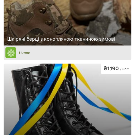
Шкіряні берці з конопляною тканиною зимові
Ukono
₴1,190
/ unit