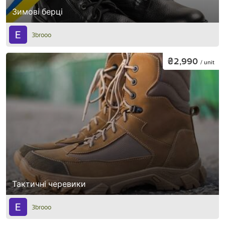
Зимові берці
3brooo
₴2,990
/ unit
Тактичні черевики
3brooo