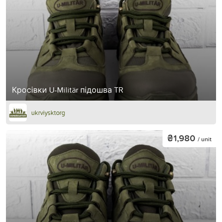
Кросівки U-Militär підошва TR
ukrviysktorg
₴1,980
/ unit