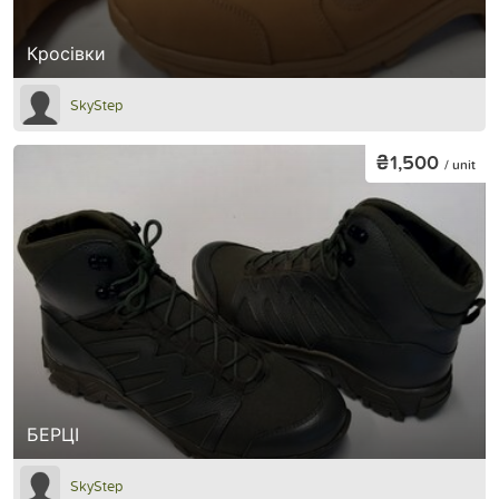
Кросівки
SkyStep
₴1,500
/ unit
БЕРЦІ
SkyStep