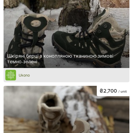
Шкіряні берці з конопляною тканиною зимові
темно-зелені
Ukono
₴2,700
/ unit