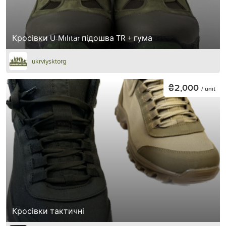
Кросівки U-Militär підошва TR + гума
ukrviysktorg
₴2,000
/ unit
Кросівки тактичні