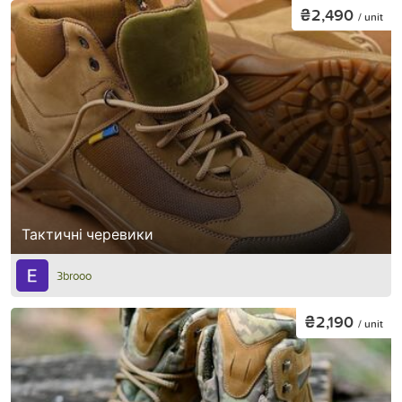
₴2,490
/ unit
Тактичні черевики
3brooo
₴2,190
/ unit