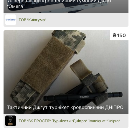
Універсальний кровоспинний гумовий джгут
"Омега
ТОВ "Київгума"
₴450
Тактичний Джгут-турнікет кровоспинний ДНІПРО
ТОВ "ВК ПРОСТІР" Турнікети "Дніпро" Tourniquet "Dnipro"