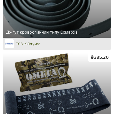
Джгут кровоспинний типу Есмарха
ТОВ "Київгума"
₴385.20