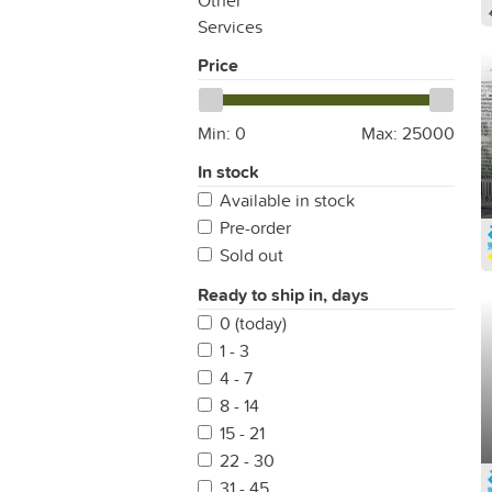
Other
Services
Price
Min:
0
Max:
25000
In stock
Available in stock
Pre-order
Sold out
Ready to ship in, days
0 (today)
1 - 3
4 - 7
8 - 14
15 - 21
22 - 30
31 - 45