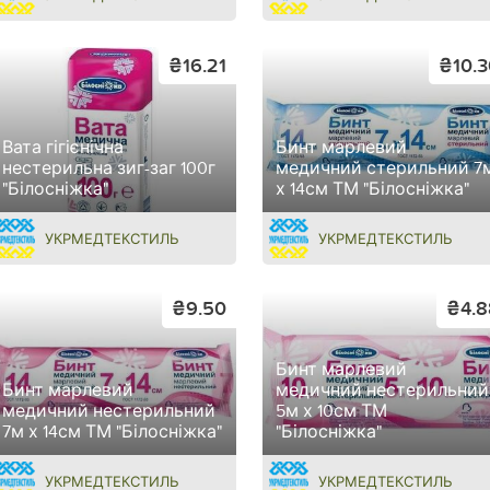
₴16.21
₴10.3
Вата гігієнічна
Бинт марлевий
нестерильна зиг-заг 100г
медичний стерильний 7
"Білосніжка"
х 14см ТМ "Білосніжка"
УКРМЕДТЕКСТИЛЬ
УКРМЕДТЕКСТИЛЬ
₴9.50
₴4.8
Бинт марлевий
Бинт марлевий
медичний нестерильний
медичний нестерильний
5м х 10см ТМ
7м х 14см ТМ "Білосніжка"
"Білосніжка"
УКРМЕДТЕКСТИЛЬ
УКРМЕДТЕКСТИЛЬ