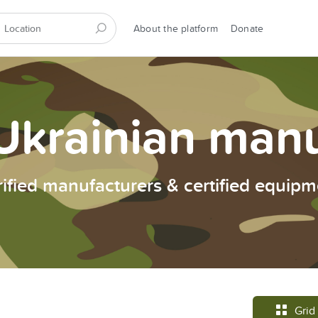
About the platform
Donate
Ukrainian man
rified manufacturers & certified equipm
Grid