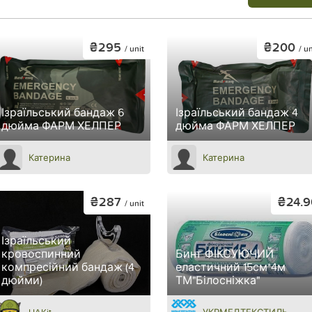
₴295
₴200
/ unit
/ un
Ізраїльський бандаж 6
Ізраїльський бандаж 4
дюйма ФАРМ ХЕЛПЕР
дюйма ФАРМ ХЕЛПЕР
Катерина
Катерина
₴287
₴24.9
/ unit
Ізраїльський
кровоспинний
Бинт ФІКСУЮЧИЙ
компресійний бандаж (4
еластичний 15см*4м
дюйми)
ТМ"Білосніжка"