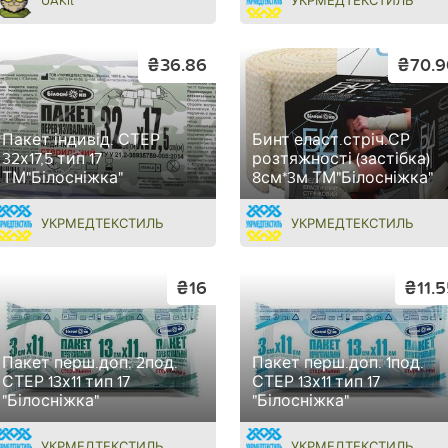
UAKit
УКРМЕДТЕКСТИЛЬ
₴36.86
₴70.9
Пакет індивід. СТЕР
Бинт еласт.стріч.СР
32х17,5 тип 17
розтяжності (застібка)
ТМ"Білосніжка"
8см*3м ТМ"Білосніжка"
УКРМЕДТЕКСТИЛЬ
УКРМЕДТЕКСТИЛЬ
₴16
₴11.
Пакет перш.доп. 2под.
Пакет перш.доп. 1под.
СТЕР 13х11 тип 17
СТЕР 13х11 тип 17
"Білосніжка"
"Білосніжка"
УКРМЕДТЕКСТИЛЬ
УКРМЕДТЕКСТИЛЬ