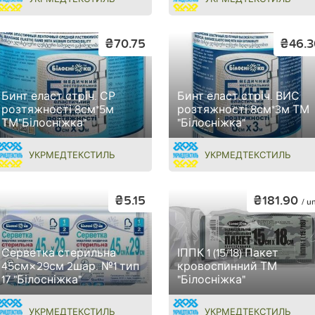
₴70.75
₴46.3
Бинт еласт.стріч. СР
Бинт еласт.стріч. ВИС
розтяжності 8см*5м
розтяжності 8см*3м ТМ
ТМ"Білосніжка"
"Білосніжка"
УКРМЕДТЕКСТИЛЬ
УКРМЕДТЕКСТИЛЬ
₴5.15
₴181.90
/ un
Серветка стерильна
ІППК 1 (15/18) Пакет
45см×29см 2шар. №1 тип
кровоспинний ТМ
17 "Білосніжка"
"Білосніжка"
УКРМЕДТЕКСТИЛЬ
УКРМЕДТЕКСТИЛЬ