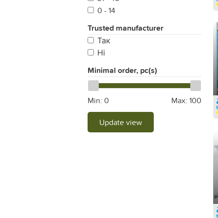
0 - 14
Trusted manufacturer
Так
Ні
Minimal order, pc(s)
Min:
0
Max:
100
Update view