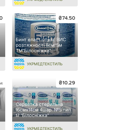
0
₴74.50
Бинт еласт.стріч. ВИС
розтяжності 8см*5м
ТМ"Білосніжка"
УКРМЕДТЕКСТИЛЬ
₴10.29
it
Серветка стерильна
16смх14см 4шар. №5 тип
17 "Білосніжка"
УКРМЕДТЕКСТИЛЬ