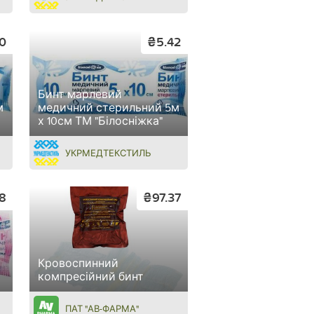
0
₴5.42
Бинт марлевий
м
медичний стерильний 5м
х 10см ТМ "Білосніжка"
УКРМЕДТЕКСТИЛЬ
8
₴97.37
Кровоспинний
компресійний бинт
ПАТ "АВ-ФАРМА"