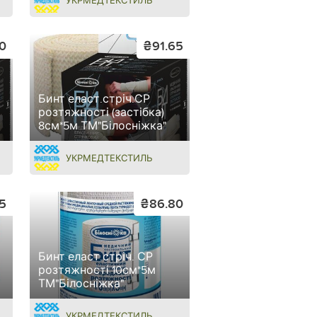
УКРМЕДТЕКСТИЛЬ
0
₴91.65
Бинт еласт.стріч.СР
розтяжності (застібка)
8см*5м ТМ"Білосніжка"
УКРМЕДТЕКСТИЛЬ
55
₴86.80
Бинт еласт.стріч. СР
розтяжності 10см*5м
ТМ"Білосніжка"
УКРМЕДТЕКСТИЛЬ