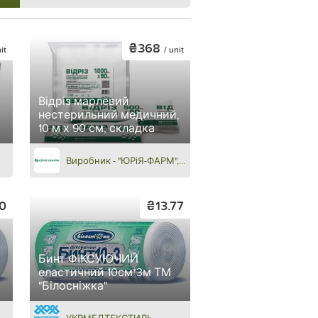
₴368
it
/ unit
Відріз марлевий
нестерильний медичний,
10 м х 90 см, складка
Виробник - "ЮРіЯ-ФАРМ", дистриб’ютор - аптеки "САЛЮС"
0
₴13.77
Бинт ФІКСУЮЧИЙ
еластичний 10см*3м ТМ
"Білосніжка"