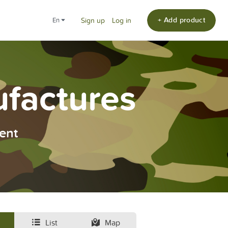
+ Add product
en
Sign up
Log in
ufactures
ent
List
Map